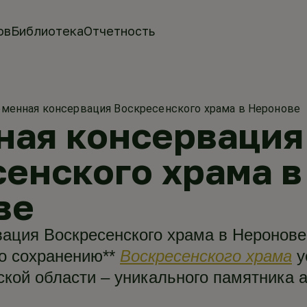
ов
Библиотека
Отчетность
менная консервация Воскресенского храма в Неронове
ная консервация
енского храма в
ве
ация Воскресенского храма в Неронове
о сохранению**
Воскресенского храма
у
ской области – уникального памятника а