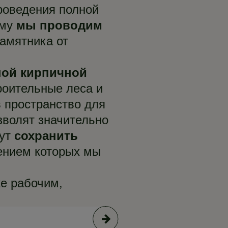
роведения полной
ому
мы проводим
амятника от
ной кирпичной
роительные леса и
в пространство для
зволят значительно
гут
сохранить
ением которых мы
е рабочим,