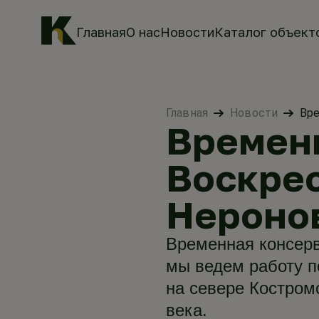
Главная
О нас
Новости
Каталог объект
Главная
Новости
Вре
Времен
Воскрес
Нероно
Временная консерв
мы ведем работу п
на севере Костром
века.