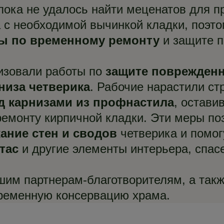
пока не удалось найти меценатов для п
 с необходимой вычинкой кладки, поэт
ы по временному ремонту
и защите п
изовали работы по
защите поврежден
рниза четверика
. Рабочие нарастили ст
д карнизами из профнастила
, остави
ремонту кирпичной кладки. Эти меры по
ание стен и сводов
четверика и помо
тас
и другие элементы интерьера, спас
им партнерам-благотворителям, а такж
ременную консервацию храма.