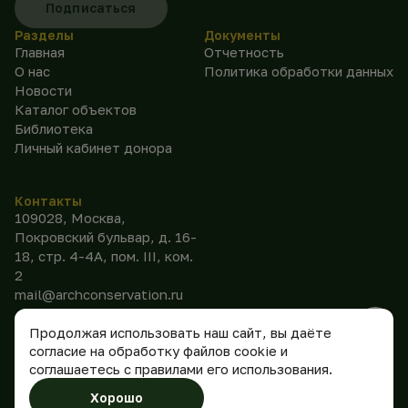
Подписаться
Разделы
Документы
Главная
Отчетность
О нас
Политика обработки данных
Новости
Каталог объектов
Библиотека
Личный кабинет донора
Контакты
109028, Москва,
Покровский бульвар, д. 16-
18, стр. 4-4А, пом. III, ком.
2
mail@archconservation.ru
Продолжая использовать наш сайт, вы даёте
согласие на обработку файлов cookie и
соглашаетесь с правилами его использования.
©
2026
АНО
Сделано
Хорошо
«Консервация»
в