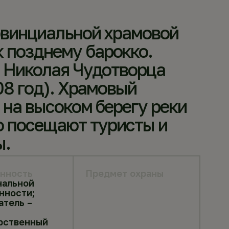
овинциальной храмовой
 позднему барокко.
ь Николая Чудотворца
08 год). Храмовый
 на высоком берегу реки
о посещают туристы и
ы.
нность
Предмет охраны
нальной
нности;
атель –
рственный