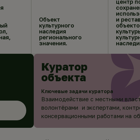
центр п
я
сохране
использ
Объект
и реста
ный
культурного
объекто
ол,
наследия
культур
ная,
регионального
культур
значения.
наследи
Куратор
объекта
Ключевые задачи куратора
Взаимодействие с местными власт
волонтёрами и экспертами, контр
консервационными работами на о