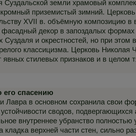
ля Суздальской земли храмовый компле
скромный приземистый зимний. Церковь
льству XVII в. объёмную композицию в
и фасадный декор в запоздалых формах
х Суздаля и окрестностей, но при этом
релого классицизма. Церковь Николая Ч
т явных стилевых признаков и в целом 
о его спасению
 и Лавра в основном сохранила свои ф
я устойчивости сводов, подвергающихс
льное внутреннее убранство полностью 
 кладка верхней части стен, сильно ра