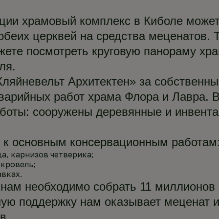
ции храмовый комплекс в Киболе может
обеих церквей на средства меценатов.
жете посмотреть круговую панораму хр
ля.
Кляйневельт Архитектен» за собственн
варийных работ храма Флора и Лавра. В
боты: сооружены деревянные и инвентар
и к основным консервационным работам
а, карнизов четверика;
кровель;
вках.
 нам необходимо собрать 11 миллионов 
ную поддержку нам оказывает меценат 
в.