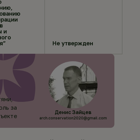
о
нию,
ованию
врации
в
ы и
ного
я”
Не утвержден
ями,
оль за
Денис Зайцев
бъекте
arch.conservation2020@gmail.com