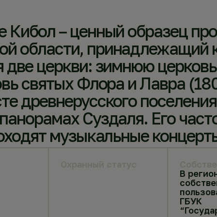
е Кибол – ценный образец пр
ой области, принадлежащий к
я две церкви: зимнюю церков
овь святых Флора и Лавра (18
сте древнерусского поселения
 панорамах Суздаля. Его част
роходят музыкальные концерт
Охранный статус
Собстве
В регио
собстве
пользов
ГБУК
“Госуда