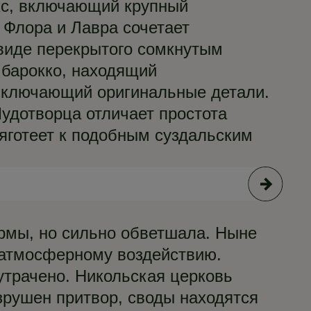
кс, включающий крупный
 Флора и Лавра сочетает
 виде перекрытого сомкнутым
 барокко, находящий
 включающий оригинальные детали.
удотворца отличает простота
тяготеет к подобным суздальским
ормы, но сильно обветшала. Ныне
я атмосферному воздействию.
утрачено. Никольская церковь
зрушен притвор, своды находятся