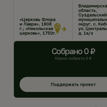
Владимирска
область,
Суздальский
«Церковь Флора
муниципаль
и Лавра», 1808
округ, с. Киб
г.; «Никольская
ул. Централь
церковь», 1750г.
д. 1а/з
Собрано
0
₽
Нужно собрать
0
₽
Поддержать проект