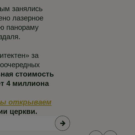
ным занялись
ено лазерное
ую панораму
здаля.
итектен» за
воочередных
ная стоимость
ет 4 миллиона
ы открываем
ии церкви.