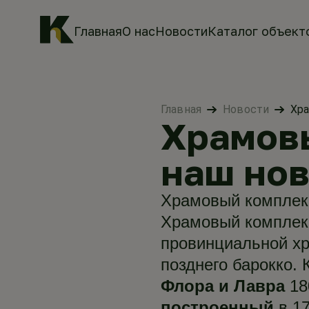
Главная
О нас
Новости
Каталог объект
Главная
Новости
Хра
Храмовы
наш нов
Храмовый комплекс
Храмовый комплек
провинциальной хр
позднего барокко.
Флора и Лавра
18
построенный
в 17