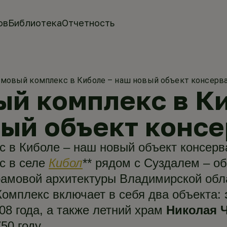
ов
Библиотека
Отчетность
мовый комплекс в Киболе – наш новый объект консерв
й комплекс в Ки
ый объект конс
 в Киболе – наш новый объект консерв
с в селе
Кибол
** рядом с Суздалем – о
амовой архитектуры Владимирской обла
 Комплекс включает в себя два объекта:
08 года, а также летний храм
Николая 
50 году.