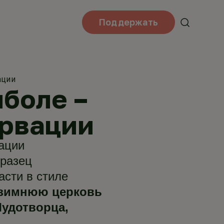
Поддержать
ации
боле –
ервации
ации
бразец
сти в стиле
зимнюю церковь
Чудотворца,