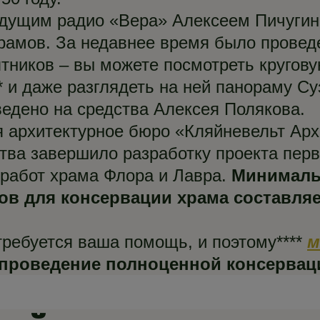
едущим радио «Вера» Алексеем Пичуги
рамов. За недавнее время было провед
тников – вы можете посмотреть кругов
* и даже разглядеть на ней панораму Су
едено на средства Алексея Полякова.
 архитектурное бюро «Кляйневельт Арх
тва завершило разработку проекта пер
работ храма Флора и Лавра.
Минималь
ов для консервации храма составля
требуется ваша помощь, и поэтому****
м
 проведение полноценной консервац