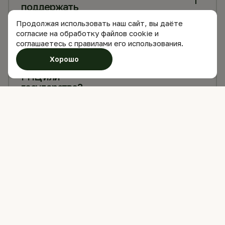
поддержать
проект?
Продолжая использовать наш сайт, вы даёте
согласие на обработку файлов cookie и
соглашаетесь с правилами его использования.
Вас финансово
Хорошо
поддерживает
РПЦ или
государство?
Куда идут
пожертвования?
Как
отслеживать
расход
средств?