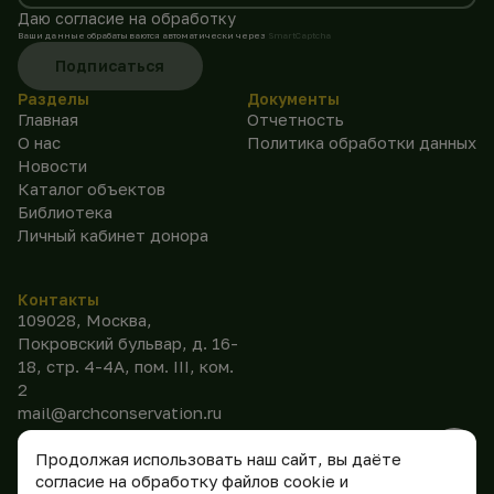
Даю согласие на обработку
Ваши данные обрабатываются автоматически через
SmartCaptcha
Подписаться
Разделы
Документы
Главная
Отчетность
О нас
Политика обработки данных
Новости
Каталог объектов
Библиотека
Личный кабинет донора
Контакты
109028, Москва,
Покровский бульвар, д. 16-
18, стр. 4-4А, пом. III, ком.
2
mail@archconservation.ru
Продолжая использовать наш сайт, вы даёте
согласие на обработку файлов cookie и