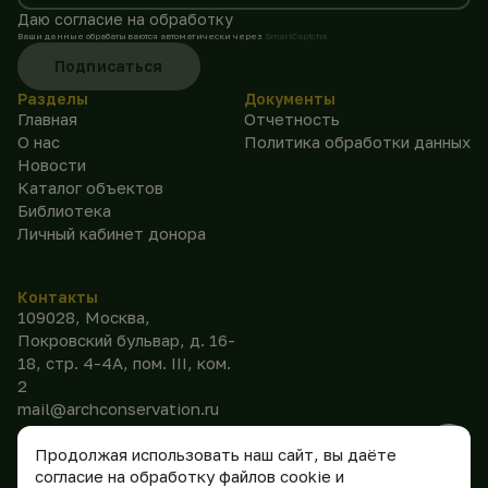
Даю согласие на обработку
Ваши данные обрабатываются автоматически через
SmartCaptcha
Подписаться
Разделы
Документы
Главная
Отчетность
О нас
Политика обработки данных
Новости
Каталог объектов
Библиотека
Личный кабинет донора
Контакты
109028, Москва,
Покровский бульвар, д. 16-
18, стр. 4-4А, пом. III, ком.
2
mail@archconservation.ru
Продолжая использовать наш сайт, вы даёте
согласие на обработку файлов cookie и