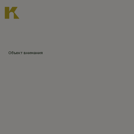
Главная
Каталог объектов
Воскресенская церковь в Воскресенском-Глазуново
Объект внимания
ВОСКРЕСЕНСКАЯ
ЦЕРКОВЬ В
ВОСКРЕСЕНСКОМ-
ГЛАЗУНОВО