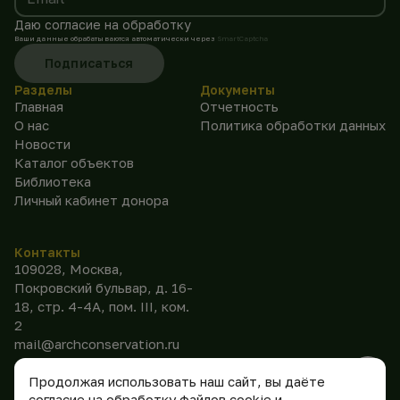
Даю согласие на обработку
Ваши данные обрабатываются автоматически через
SmartCaptcha
Подписаться
Разделы
Документы
Главная
Отчетность
О нас
Политика обработки данных
Новости
Каталог объектов
Библиотека
Личный кабинет донора
Контакты
109028, Москва,
Покровский бульвар, д. 16-
18, стр. 4-4А, пом. III, ком.
2
mail@archconservation.ru
Продолжая использовать наш сайт, вы даёте
согласие на обработку файлов cookie и