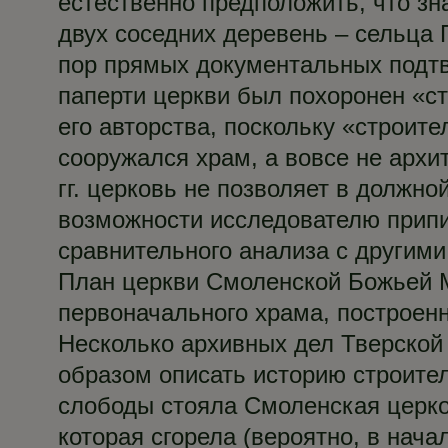
естественно предположить, что з
двух соседних деревень – сельца 
пор прямых документальных подтве
паперти церкви был похоронен «ст
его авторства, поскольку «строит
сооружался храм, а вовсе не архит
гг. церковь не позволяет в должно
возможности исследователю припис
сравнительного анализа с другим
План церкви Смоленской Божьей М
первоначального храма, построенн
Несколько архивных дел Тверской
образом описать историю строите
слободы стояла Смоленская церко
которая сгорела (вероятно, в начал