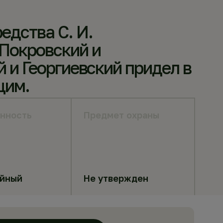
едства С. И.
 Покровский и
 и Георгиевский придел в
щим.
нность
Предмет охраны
яйный
Не утвержден