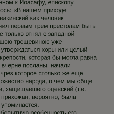
нном к Иоасафу, епископу
лось: «В нашем приходе
акинский как человек
ачил первым трем престолам быть
е только отнял с западной
ольшою трещевиною уже
ы утверждаться хоры или целый
 крепости, которая бы могла равна
 вчерне посланы, начали
чрез которое столько же еще
множество народа, о чем мы обще
, защищавшего оцевский (т.е.
 прихожан, вероятно, была
 упоминается.
юбопытную особенность его