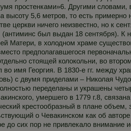
вумя простенками»6. Другими словами, 
 высоту 5,6 метров, то есть примерно 
ве церкви ничего неизвестно, но к сент
 (антиминс был выдан 18 сентября). К н
ей Матери, в холодном храме существ
вместо предполагавшегося первоначаль
 отдельно стоящей колокольни, во второ
 во имя Георгия. В 1830-е гг. между хр
овь) с двумя приделами – Николая Чудо
полностью переделаны и украшены четы
акинского, умершего в 1779 г.8, связан
ический крестообразный в плане объем
ьствующий о Чевакинском как об авторе
ое до сих пор не привлекало внимание 