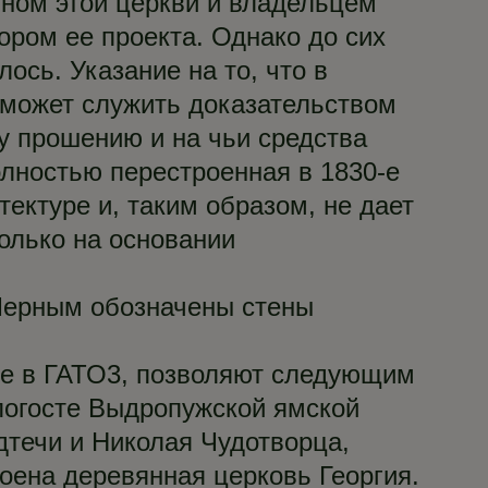
ином этой церкви и владельцем
ором ее проекта. Однако до сих
ось. Указание на то, что в
 может служить доказательством
му прошению и на чьи средства
полностью перестроенная в 1830-е
тектуре и, таким образом, не дает
олько на основании
 Черным обозначены стены
не в ГАТО3, позволяют следующим
погосте Выдропужской ямской
течи и Николая Чудотворца,
троена деревянная церковь Георгия.