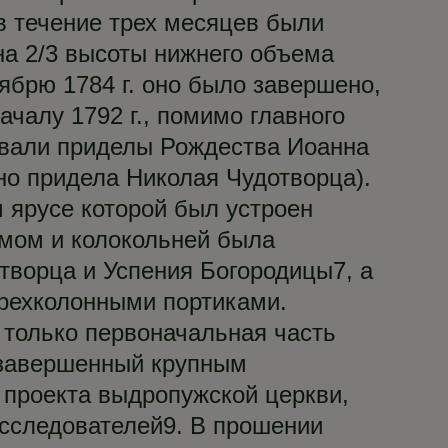
в течение трех месяцев были
на 2/3 высоты нижнего объема
ябрю 1784 г. оно было завершено,
ачалу 1792 г., помимо главного
овали приделы Рождества Иоанна
но придела Николая Чудотворца).
м ярусе которой был устроен
амом и колокольней была
творца и Успения Богородицы7, а
рехколонными портиками.
а только первоначальная часть
, завершенный крупным
 проекта выдропужской церкви,
исследователей9. В прошении