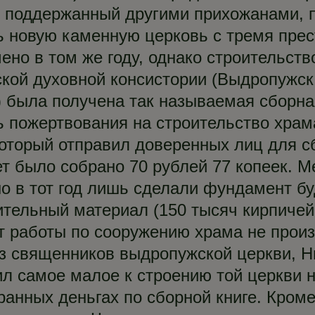
й, поддержанный другими прихожанами,
ь новую каменную церковь с тремя пре
но в том же году, однако строительств
дской духовной консистории (Выдропужск
 была получена так называемая сборная
 пожертвования на строительство храм
который отправил доверенных лиц для сб
т было собрано 70 рублей 77 копеек. Ме
о в тот год лишь сделали фундамент бу
тельный материал (150 тысяч кирпичей 
 работы по сооружению храма не произво
из священников выдропужской церкви, 
ил самое малое к строению той церкви н
ранных деньгах по сборной книге. Кром