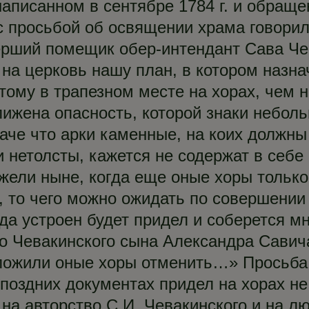
аписанном в сентябре 1784 г. и обраще
 с просьбой об освящении храма говори
рший помещик обер-интендант Сава Чев
 на церковь нашу план, в котором назн
тому в трапезном месте на хорах, чем н
ближена опасность, которой знаки неб
аче что арки каменные, на коих должн
и нетолсты, кажется не содержат в себе
жели ныне, когда еще оные хоры только
 то чего можно ожидать по совершении 
гда устроен будет придел и соберется 
о Чевакинского сына Александра Савича
положили оные хоры отменить…» Просьба
 поздних документах придел на хорах не
на авторство С.И. Чевакинского и на л