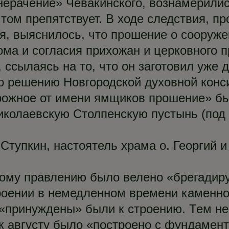
«нерачение» Чевакинского, вознамерили
том препятствует. В ходе следствия, пр
ия, выяснилось, что прошение о сооруж
а и согласия прихожан и церковного пр
 ссылаясь на то, что он заготовил уже 
по решению Новгородской духовной конси
ожное от имени ямщиков прошение» был
иколаевскую Столпенскую пустынь (под
Ступкин, настоятель храма о. Георгий и
ному правлению было велено «брегадир
троении в немедленном времени каменно
«принуждены» были к строению. Тем не
 а к августу было «построено с фундамен