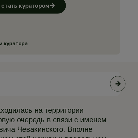
стать куратором
и куратора
Мих
ходилась на территории
рвую очередь в связи с именем
овича Чевакинского. Вполне