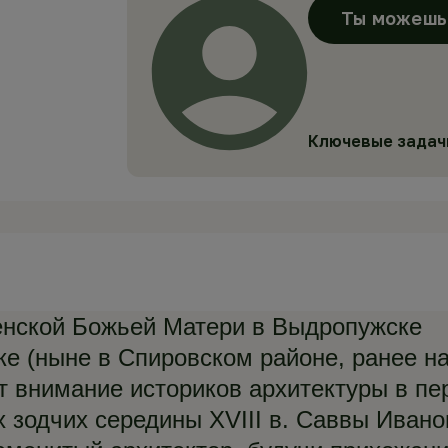
Ты можешь 
Ключевые задач
енской Божьей Матери в Выдропужске
е (ныне в Спировском районе, ранее на
т внимание историков архитектуры в пе
х зодчих середины XVIII в. Саввы Иван