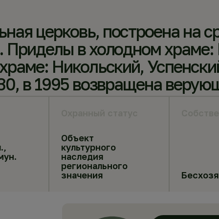
ая церковь, построена на ср
. Приделы в холодном храме:
храме: Никольский, Успенский
930, в 1995 возвращена верую
Охранный статус
Собстве
Объект
.,
культурного
мун.
наследия
регионального
значения
Бесхоз