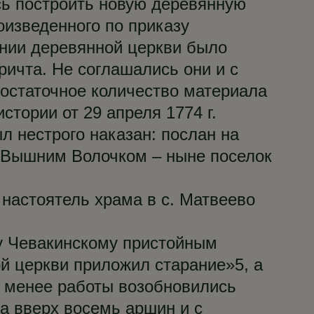
сь построить новую деревянную
оизведенного по приказу
ении деревянной церкви было
ичта. Не соглашались они и с
достаточное количество материала
стории от 29 апреля 1774 г.
 нестрого наказан: послан на
 Вышним Волочком – ныне поселок
 настоятель храма в с. Матвеево
у Чевакинскому пристойным
й церкви приложил старание»5, а
 менее работы возобновились
та вверх восемь аршин и с