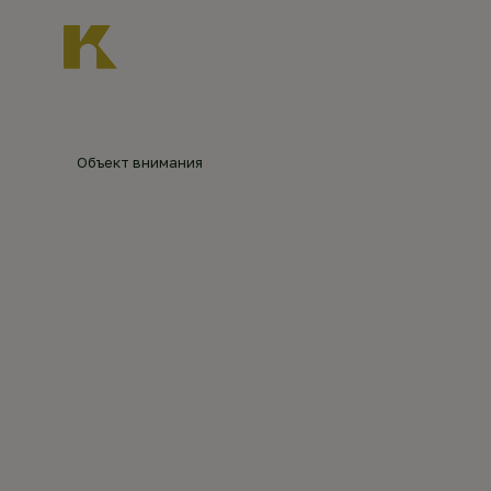
Главная
О нас
Новости
Каталог объект
Главная
Каталог объектов
Смоленская цер
Объект внимания
СМОЛЕН
©
А.
Михеева
ВЫДРО