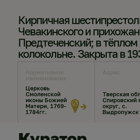
Кирпичная шестипрестольн
Чевакинского и прихожан
Предтеченский; в тёплом 
колокольне. Закрыта в 1
Нормативное
Адрес
наименование
Церковь
Смоленской
Тверская обл
иконы Божией
Спировский 
Матери, 1769-
округ, с.
1784гг.
Выдропужск
Куратор