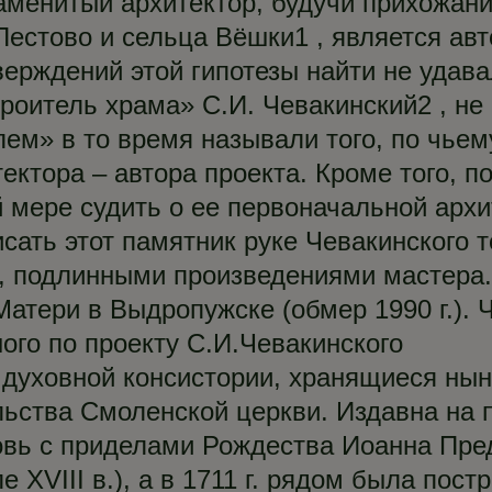
наменитый архитектор, будучи прихожан
Пестово и сельца Вёшки1 , является авт
рждений этой гипотезы найти не удавал
роитель храма» С.И. Чевакинский2 , не
елем» в то время называли того, по чье
ектора – автора проекта. Кроме того, 
й мере судить о ее первоначальной архи
ать этот памятник руке Чевакинского т
и, подлинными произведениями мастера.
атери в Выдропужске (обмер 1990 г.).
ого по проекту С.И.Чевакинского
 духовной консистории, хранящиеся ны
льства Смоленской церкви. Издавна на 
вь с приделами Рождества Иоанна Пред
е XVIII в.), а в 1711 г. рядом была пос