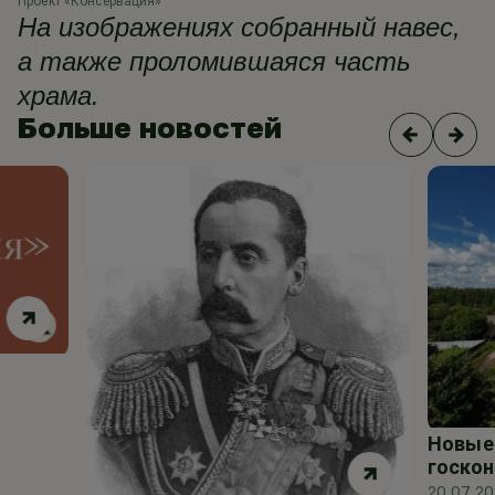
Проект «Консервация»
Пр
На изображениях собранный навес,
а также проломившаяся часть
храма.
Больше новостей
Новые 
госкон
20.07.2