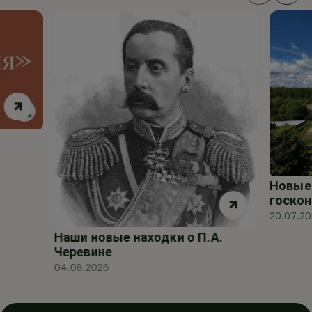
Новые 
госкон
20.07.2
Наши новые находки о П.А.
Черевине
04.08.2026