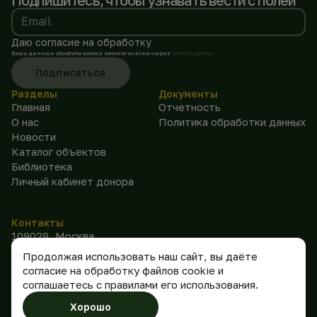
Подпишитесь, чтобы
узнавать вести с полей
Email
Даю согласие на обработку
Ваши данные обрабатываются автоматически через
SmartCaptcha
Подписаться
Разделы
Документы
Главная
Отчетность
О нас
Политика обработки данных
Новости
Каталог объектов
Библиотека
Личный кабинет донора
Контакты
109028, Москва,
Покровский бульвар, д. 16-
Продолжая использовать наш сайт, вы даёте
18, стр. 4-4А, пом. III, ком.
согласие на обработку файлов cookie и
2
соглашаетесь с правилами его использования.
mail@archconservation.ru
Хорошо