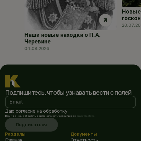
Новые 
госкон
20.07.2
Наши новые находки о П.А.
Черевине
04.08.2026
Подпишитесь, чтобы
узнавать вести с полей
Email
Даю согласие на обработку
Ваши данные обрабатываются автоматически через
SmartCaptcha
Подписаться
Разделы
Документы
Главная
Отчетность