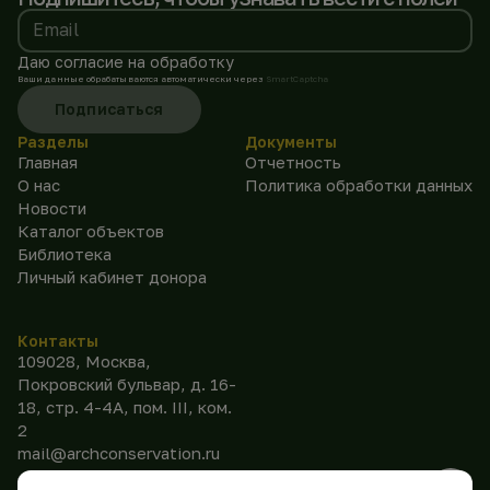
Email
Даю согласие на обработку
Ваши данные обрабатываются автоматически через
SmartCaptcha
Подписаться
Разделы
Документы
Главная
Отчетность
О нас
Политика обработки данных
Новости
Каталог объектов
Библиотека
Личный кабинет донора
Контакты
109028, Москва,
Покровский бульвар, д. 16-
18, стр. 4-4А, пом. III, ком.
2
mail@archconservation.ru