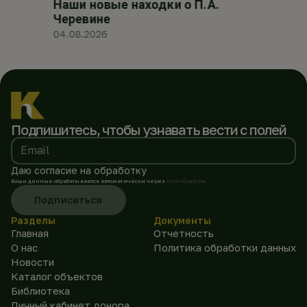
Наши новые находки о П.А.
Черевине
04.08.2026
Подпишитесь, чтобы
узнавать вести с полей
Email
Даю согласие на обработку
Ваши данные обрабатываются автоматически через
SmartCaptcha
Подписаться
Разделы
Документы
Главная
Отчетность
О нас
Политика обработки данных
Новости
Каталог объектов
Библиотека
Личный кабинет донора