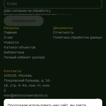
Email
Даю согласие на обработку
Ваши данные обрабатываются автоматически через
SmartCaptcha
Подписаться
Разделы
Документы
Главная
Отчетность
О нас
Политика обработки данных
Новости
Каталог объектов
Библиотека
Личный кабинет донора
Контакты
109028, Москва,
Покровский бульвар, д. 16-
18, стр. 4-4А, пом. III, ком.
2
mail@archconservation.ru
Продолжая использовать наш сайт, вы даёте