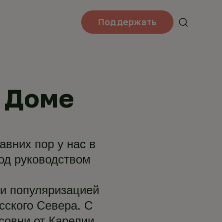
Поддержать
 Доме
авних пор у нас в
од руководством
и популяризацией
сского Севера. С
совни от Карелии