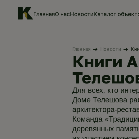
Главная
О нас
Новости
Каталог объект
Главная
Новости
Кни
Книги А
Телешо
Для всех, кто инте
Доме Телешова ра
архитектора-реста
Команда «Традиции
деревянных памятн
их участием консе