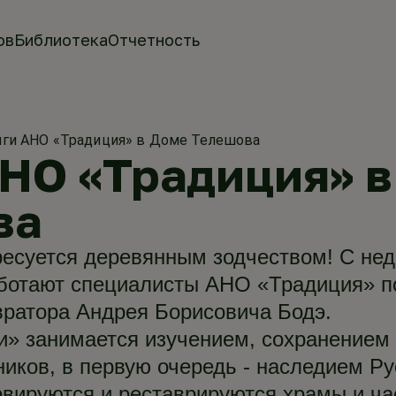
ов
Библиотека
Отчетность
ги АНО «Традиция» в Доме Телешова
НО «Традиция» в
ва
ресуется деревянным зодчеством! С нед
ботают специалисты АНО «Традиция» п
вратора Андрея Борисовича Бодэ.
» занимается изучением, сохранением 
иков, в первую очередь - наследием Ру
рвируются и реставрируются храмы и ча