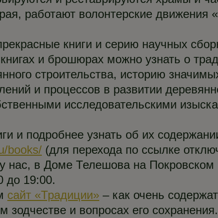
края, работают волонтерские движения
прекрасные книги и серию научных сбо
х книгах и брошюрах можно узнать о тр
янного строительства, историю значимы
лений и процессов в развитии деревянн
обственными исследовательскими изыс
ги и подробнее узнать об их содержани
ru/books/
(для перехода по ссылке отключ
 у нас, в Доме Телешова на Покровском
0 до 19:00.
ем
сайт «Традиции»
– как очень содержа
м зодчестве и вопросах его сохранения.