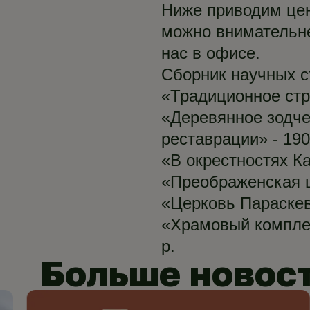
Ниже приводим цен
можно внимательнее
нас в офисе.
Сборник научных ст
«Традиционное стро
«Деревянное зодче
реставрации» - 190
«В окрестностях Ка
«Преображенская ц
«Церковь Параскев
«Храмовый комплек
р.
Больше новос