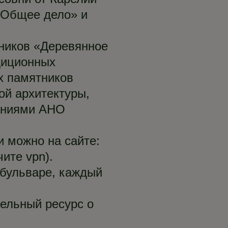
 «Общее дело» и
рников «Деревянное
адиционных
х памятников
ой архитектуры,
каниями АНО
и можно на сайте:
ите vpn).
 бульваре, каждый
тельный ресурс о