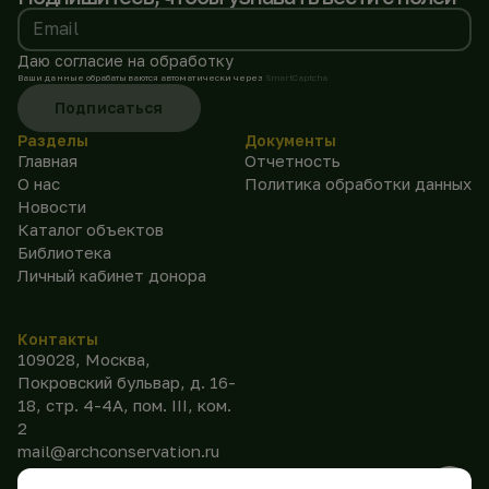
Email
Даю согласие на обработку
Ваши данные обрабатываются автоматически через
SmartCaptcha
Подписаться
Разделы
Документы
Главная
Отчетность
О нас
Политика обработки данных
Новости
Каталог объектов
Библиотека
Личный кабинет донора
Контакты
109028, Москва,
Покровский бульвар, д. 16-
18, стр. 4-4А, пом. III, ком.
2
mail@archconservation.ru