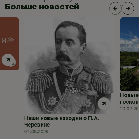
Больше новостей
Новые 
госкон
20.07.2
Наши новые находки о П.А.
Черевине
04.08.2026