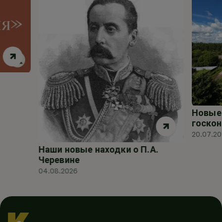
Новые 
госкон
20.07.2
Наши новые находки о П.А.
Черевине
04.08.2026