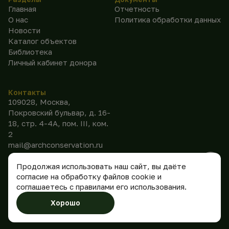
Главная
Отчетность
О нас
Политика обработки данных
Новости
Каталог объектов
Библиотека
Личный кабинет донора
Контакты
109028, Москва,
Покровский бульвар, д. 16-
18, стр. 4-4А, пом. III, ком.
2
mail@archconservation.ru
Продолжая использовать наш сайт, вы даёте
согласие на обработку файлов cookie и
соглашаетесь с правилами его использования.
©
2026
АНО
Сделано
Хорошо
«Консервация»
в