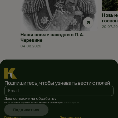
Новые 
госкон
20.07.2
Наши новые находки о П.А.
Черевине
04.08.2026
Подпишитесь, чтобы
узнавать вести с полей
Email
Даю согласие на обработку
Ваши данные обрабатываются автоматически через
SmartCaptcha
Подписаться
Разделы
Документы