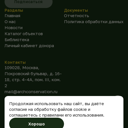
Подписаться
Разделы
Документы
Главная
Отчетность
О нас
Политика обработки данных
Новости
Каталог объектов
Библиотека
Личный кабинет донора
Контакты
109028, Москва,
Покровский бульвар, д. 16-
18, стр. 4-4А, пом. III, ком.
2
mail@archconservation.ru
Продолжая использовать наш сайт, вы даёте
согласие на обработку файлов cookie и
соглашаетесь с правилами его использования.
©
2026
АНО
Сделано
Хорошо
«Консервация»
в