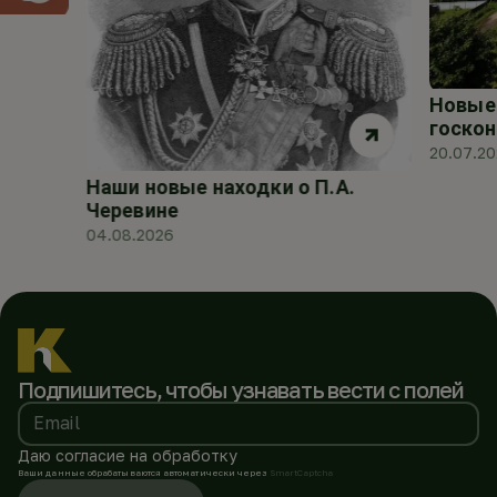
Новые 
госкон
20.07.2
Наши новые находки о П.А.
Черевине
04.08.2026
Подпишитесь, чтобы
узнавать вести с полей
Email
Даю согласие на обработку
Ваши данные обрабатываются автоматически через
SmartCaptcha