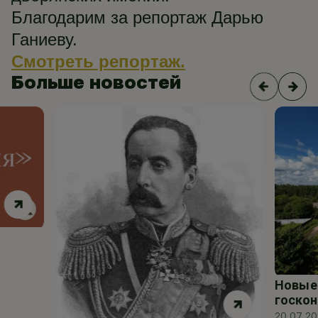
Благодарим за репортаж Дарью
Ганиеву.
Смотреть репортаж.
Больше новостей
Новые 
госкон
20.07.2