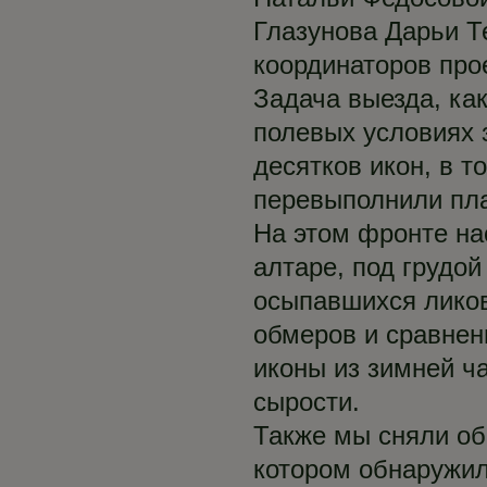
Глазунова Дарьи Т
координаторов про
Задача выезда, ка
полевых условиях 
десятков икон, в 
перевыполнили пл
На этом фронте на
алтаре, под грудо
осыпавшихся ликов
обмеров и сравнен
иконы из зимней ч
сырости.
Также мы сняли об
котором обнаружил