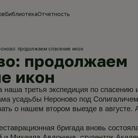
ов
Библиотека
Отчетность
оново: продолжаем спасение икон
во: продолжаем
е икон
а наша третья экспедиция по спасению 
ама усадьбы Нероново под Солигаличем
ать о нашем втором выезде в августе. А
ставрационная бригада вновь состояла
 и Михаила Авдонина, студенток Акад