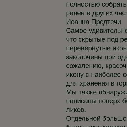
полностью собрать
ранее в других ча
Иоанна Предтечи.
Самое удивительно
что скрытые под ре
перевернутые икон
заколочены при одн
сожалению, красоч
икону с наиболее
для хранения в го
Мы также обнаружи
написаны поверх б
ликов.
Отдельной большо