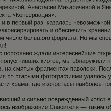
ерехиной, Анастасии Макаричевой и Ян
екта «Консервация».
к и в первый раз, казалась невозможно
законсервировать и обеспечить хранени
том числе большого формата. Но мы спр
ан!
с постоянно ждали интереснейшие откры
й полусгнивших киотов, мы обнаружили 
, на смятых фрагментах паволоки. Пос
ия со старыми фотографиями удалось ус
асти храма, где иконостасы наиболее по
висший и сильно поврежденный холст в 
ось изображение Спасителя — таким о