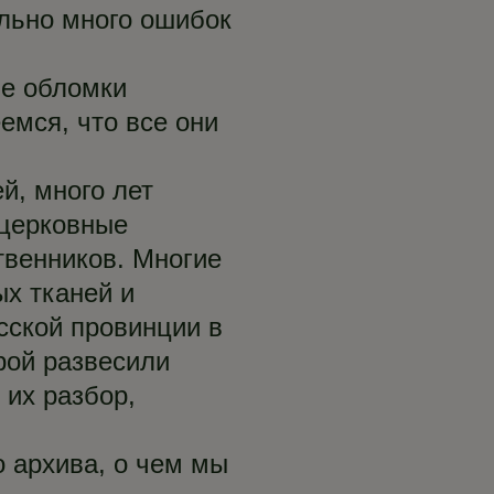
льно много ошибок
ые обломки
емся, что все они
й, много лет
 церковные
твенников. Многие
х тканей и
сской провинции в
рой развесили
 их разбор,
 архива, о чем мы