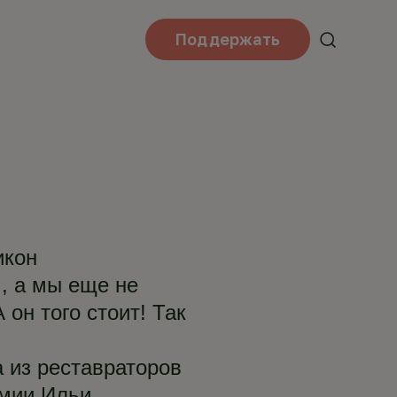
Поддержать
икон
, а мы еще не
 он того стоит! Так
 из реставраторов
емии Ильи