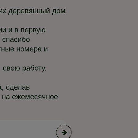
чих деревянный дом
и и в первую
 спасибо
тные номера и
 свою работу.
, сделав
 на ежемесячное
Процесс расчистки и консерв