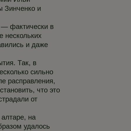
ы Зинченко и
й — фактически в
е нескольких
авились и даже
тия. Так, в
несколько сильно
ле расправления,
тановить, что это
страдали от
алтаре, на
бразом удалось