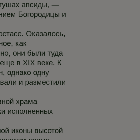
ртушах апсиды, —
ением Богородицы и
остасе. Оказалось,
ное, как
но, они были туда
еще в XIX веке. К
н, однако одну
вали и разместили
зной храма
ски исполненных
ой иконы высотой