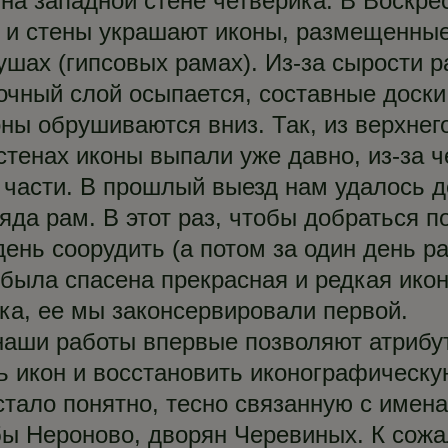
 на западной стене четверика. В Воскр
й и стены украшают иконы, размещенные
ушах (гипсовых рамах). Из-за сырости 
очный слой осыпается, составные доски
оны обрушиваются вниз. Так, из верхнег
стенах иконы выпали уже давно, из-за ч
 части. В прошлый выезд нам удалось 
яда рам. В этот раз, чтобы добраться п
ень соорудить (а потом за один день р
е была спасена прекрасная и редкая ико
ека, ее мы законсервировали первой.
 наши работы впервые позволяют атрибу
ь икон и восстановить иконографическ
стало понятно, тесно связанную с имен
ы Нероново, дворян Черевиных. К сожа