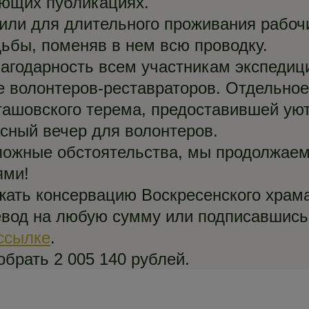
ующих публикациях.
или для длительного проживания рабо
дьбы, поменяв в нем всю проводку.
годарность всем участникам экспедици
 волонтеров-реставраторов. Отдельное
ашовского терема, предоставившей ую
сный вечер для волонтеров.
ложные обстоятельства, мы продолжаем
ями!
ать консервацию Воскресенского храма
евод на любую сумму или подписавшись
ссылке
.
обрать 2 005 140 рублей.