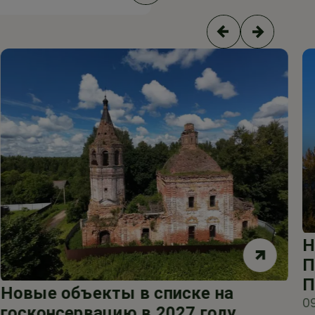
Н
П
П
Новые объекты в списке на
0
госконсервацию в 2027 году