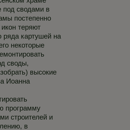
есенском храме
 под сводами в
рамы постепенно
 икон теряют
о ряда картушей на
его некоторые
демонтировать
од своды,
азобрать) высокие
на Иоанна
тировать
ую программу
ами строителей и
лению, в