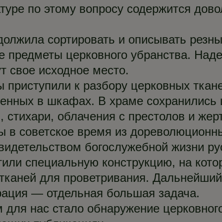
уре по этому вопросу содержится дово
олжила сортировать и описывать резн
ие предметы церковного убранства. Наде
т свое исходное место.
ы приступили к разбору церковных ткане
енных в шкафах. В храме сохранились
, стихари, облачения с престолов и жер
ы в советское время из дореволюционны
видетельством богослужебной жизни ру
тили специальную конструкцию, на кото
 тканей для проветривания. Дальнейший
рация — отдельная большая задача.
для нас стало обнаружение церковного