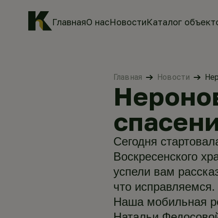
Главная
О нас
Новости
Каталог объект
Главная
Новости
Нер
Нероно
спасени
Сегодня стартовал
Воскресенского хр
успели вам рассказ
что исправляемся.
Наша мобильная ре
Натальи Федосовой