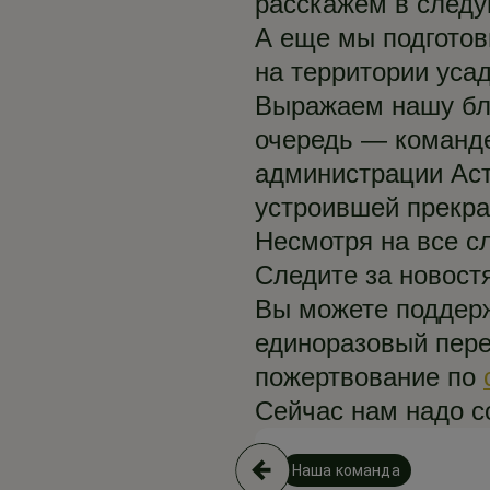
расскажем в след
А еще мы подготов
на территории уса
Выражаем нашу бла
очередь — команде
администрации Аст
устроившей прекра
Несмотря на все с
Следите за новост
Вы можете поддерж
единоразовый пер
пожертвование по
Сейчас нам надо с
Наша команда