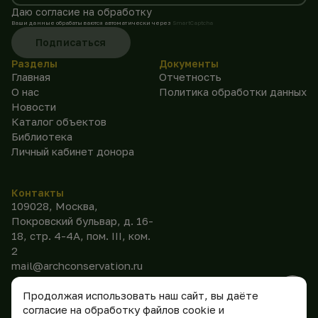
Даю согласие на обработку
Ваши данные обрабатываются автоматически через
SmartCaptcha
Подписаться
Разделы
Документы
Главная
Отчетность
О нас
Политика обработки данных
Новости
Каталог объектов
Библиотека
Личный кабинет донора
Контакты
109028, Москва,
Покровский бульвар, д. 16-
18, стр. 4-4А, пом. III, ком.
2
mail@archconservation.ru
Продолжая использовать наш сайт, вы даёте
согласие на обработку файлов cookie и