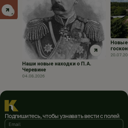
Новые 
госкон
20.07.2
Наши новые находки о П.А.
Черевине
04.08.2026
Подпишитесь, чтобы
узнавать вести с полей
Email