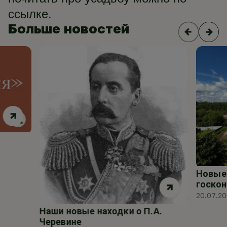
ссылке.
Больше новостей
Новые 
госкон
20.07.2
Наши новые находки о П.А.
Черевине