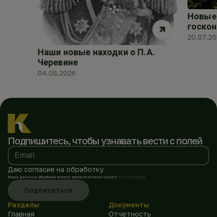
Новые 
госкон
20.07.2
Наши новые находки о П.А.
Черевине
04.08.2026
Подпишитесь, чтобы
узнавать вести с полей
Email
Даю согласие на обработку
Ваши данные обрабатываются автоматически через
SmartCaptcha
Подписаться
Разделы
Документы
Главная
Отчетность