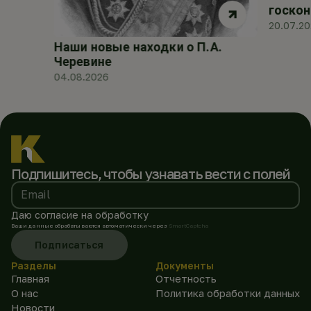
госкон
20.07.2
Наши новые находки о П.А.
Черевине
04.08.2026
Подпишитесь, чтобы
узнавать вести с полей
Email
Даю согласие на обработку
Ваши данные обрабатываются автоматически через
SmartCaptcha
Подписаться
Разделы
Документы
Главная
Отчетность
О нас
Политика обработки данных
Новости