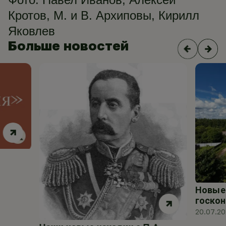
Кротов, М. и В. Архиповы, Кирилл
Яковлев
Больше новостей
Новые 
госкон
20.07.2