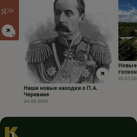
Новые 
госкон
20.07.2
Наши новые находки о П.А.
Черевине
04.08.2026