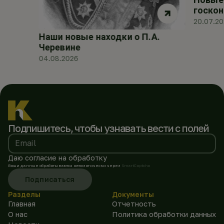
госкон
20.07.2
Наши новые находки о П.А.
Черевине
04.08.2026
Подпишитесь, чтобы
узнавать вести с полей
Email
Даю согласие на обработку
Ваши данные обрабатываются автоматически через
SmartCaptcha
Подписаться
Разделы
Документы
Главная
Отчетность
О нас
Политика обработки данных