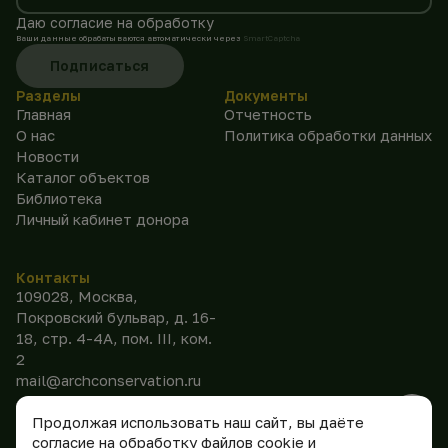
Даю согласие на обработку
Ваши данные обрабатываются автоматически через
SmartCaptcha
Подписаться
Разделы
Документы
Главная
Отчетность
О нас
Политика обработки данных
Новости
Каталог объектов
Библиотека
Личный кабинет донора
Контакты
109028, Москва,
Покровский бульвар, д. 16-
18, стр. 4-4А, пом. III, ком.
2
mail@archconservation.ru
Продолжая использовать наш сайт, вы даёте
согласие на обработку файлов cookie и