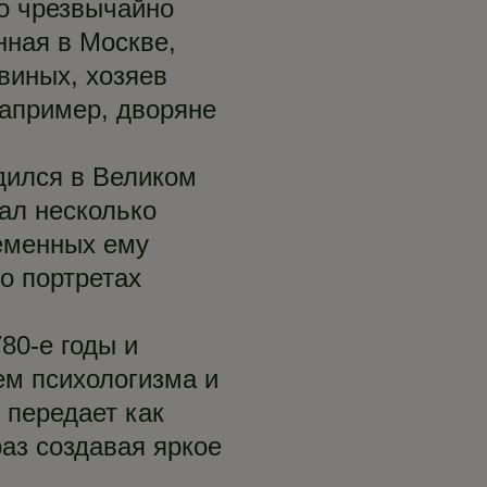
но чрезвычайно
нная в Москве,
виных, хозяев
например, дворяне
дился в Великом
ал несколько
ременных ему
о портретах
80-е годы и
м психологизма и
 передает как
раз создавая яркое