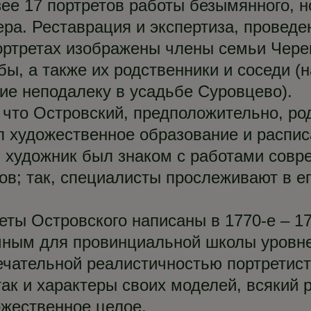
ее 17 портретов работы безымянного, 
ера. Реставрация и экспертиза, проведе
портретах изображены члены семьи Чере
бы, а также их родственники и соседи (
е неподалеку в усадьбе Суровцево).
 что Островский, предположительно, ро
ил художественное образование и распис
, художник был знаком с работами сов
ов; так, специалисты прослеживают в ег
еты Островского написаны в 1770-е – 17
чным для провинциальной школы уровне
ечательной реалистичностью портретист
ак и характеры своих моделей, всякий 
ожественное целое.