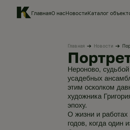
Главная
О нас
Новости
Каталог объект
Главная
Новости
По
Портре
Нероново, судьбой
усадебных ансамбл
этим осколком дав
художника Григори
эпоху.
О жизни и работах 
годов, когда один