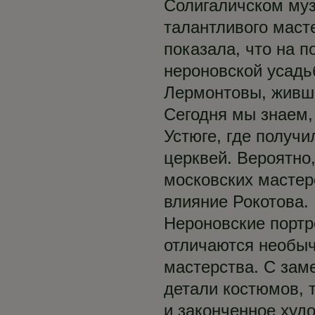
Солигаличском муз
талантливого маст
показала, что на 
нероновской усадь
Лермонтовы, живши
Сегодня мы знаем,
Устюге, где получ
церквей. Вероятно
московских мастер
влияние Рокотова.
Нероновские портр
отличаются необы
мастерства. С зам
детали костюмов, т
и законченное худ