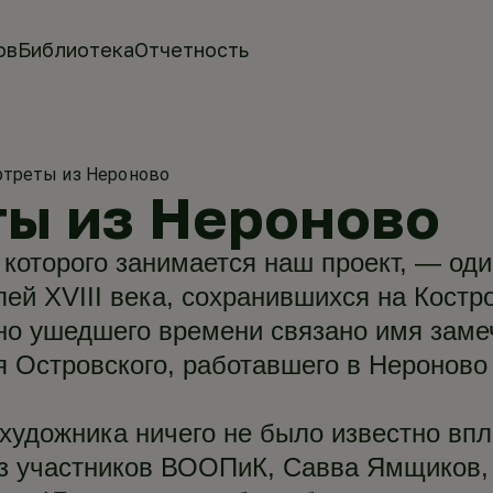
ов
Библиотека
Отчетность
ртреты из Нероново
ты из Нероново
 которого занимается наш проект, — оди
ей XVIII века, сохранившихся на Костр
но ушедшего времени связано имя заме
я Островского, работавшего в Нероново
художника ничего не было известно впл
 из участников ВООПиК, Савва Ямщиков,