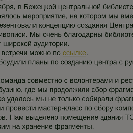
тября, в Бежецкой центральной библиоте
ялось мероприятие, на котором мы вме
езентовали концепцию создания Центра
вописи. Мы очень благодарны библиот
т широкой аудитории.
 встречи можно по
ссылке
.
бсудили планы по созданию центра с р
оманда совместно с волонтерами и ре
бузино, где мы продолжили сбор фраг
раз удалось мы не только собирали фра
и провести мастер-класс по сбору комп
ов. Нам выделено помещение здания ТЭ
озим на хранение фрагменты.