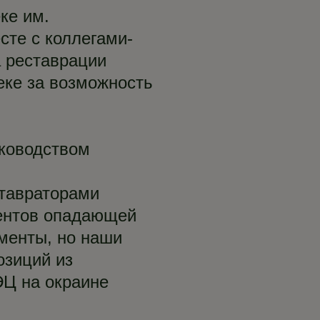
ке им.
сте с коллегами-
 реставрации
еке за возможность
уководством
ставраторами
ментов опадающей
гменты, но наши
озиций из
Ц на окраине