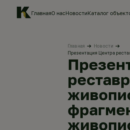
Главная
О нас
Новости
Каталог объект
Главная
Новости
Презентация Центра рест
Презен
рестав
живопис
фрагме
живопи