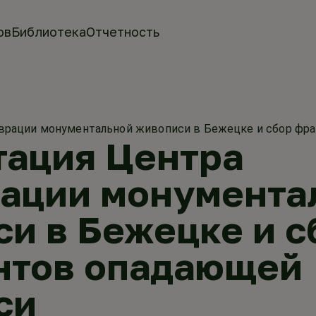
ов
Библиотека
Отчетность
аврации монументальной живописи в Бежецке и сбор ф
тация Центра
рации монумента
и в Бежецке и с
нтов опадающей
си