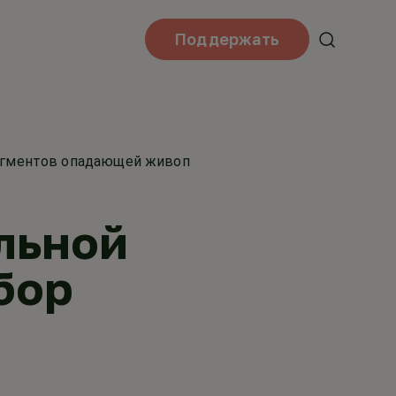
Поддержать
рагментов опадающей живописи
льной
бор