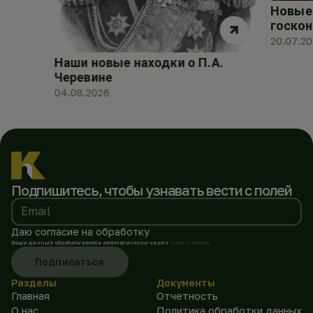
Новые 
госкон
20.07.2
Наши новые находки о П.А.
Черевине
04.08.2026
Подпишитесь, чтобы
узнавать вести с полей
Email
Даю согласие на обработку
Ваши данные обрабатываются автоматически через
SmartCaptcha
Подписаться
Разделы
Документы
Главная
Отчетность
О нас
Политика обработки данных