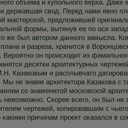
ного объема и купольного верха. Даже 
 и державшая свод. Перед нами явно п
ой мастерской, предложившей оригинал
альной формы, вытянув ее по оси запад
то же был автором данного замысла. Ко
 плана и разреза, хранится в Воронцов
. Вероятно он происходит из фамильног
ранятся десятки архитектурных чертеже
.Н. Казаковым и расплывчато датирован
. Мы не знаем архитектора Казакова с 
милии со знаменитой московской архит
 невозможно. Скорее всего, он был не 
ителем чертежей, копировавшим с чьего
о какими причинам проект оказался в с