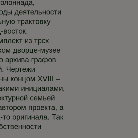
колоннада,
лоды деятельности
ьную трактовку
-восток.
мплект из трех
ском дворце-музее
о архива графов
й. Чертежи
ы концом XVIII –
такими инициалами,
ектурной семьей
автором проекта, а
-то оригинала. Так
обственности