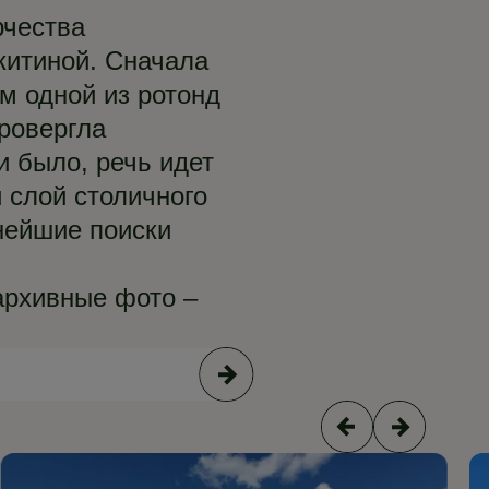
рчества
китиной. Сначала
ом одной из ротонд
ровергла
и было, речь идет
 слой столичного
ьнейшие поиски
архивные фото –