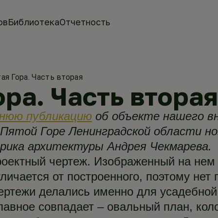
ов
Библиотека
Отчетность
ая Гора. Часть вторая
ора. Часть вторая
внюю публикацию
об объекте нашего в
в Пятой Горе Ленинградской области н
ика архитектуры Андрея Чекмарева.
роектный чертеж. Изображенный на нем
личается от построенного, поэтому нет 
чертежи делались именно для усадебной
лавное совпадает – овальный план, кол