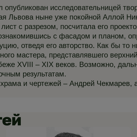
 опубликован исследовательницей тво
ая Львова ныне уже покойной Аллой Ни
 лист с разрезом, посчитала его проект
 ознакомившись с фасадом и планом, оп
цию, отведя его авторство. Как бы то н
ьного мастера, представлявшего верхний
беже XVIII – XIX веков. Возможно, дал
точным результатам.
 храма и чертежей – Андрей Чекмарев, 
тей