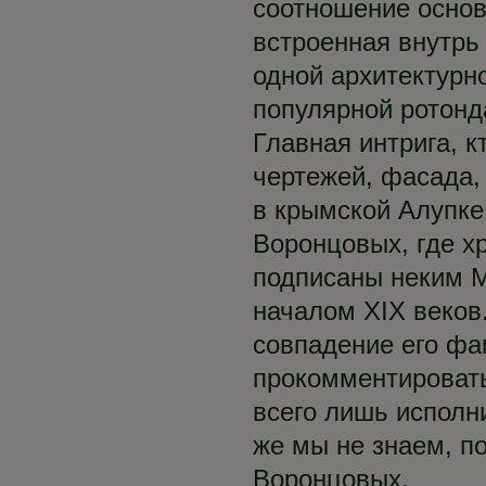
соотношение основ
встроенная внутрь
одной архитектурн
популярной ротонд
Главная интрига, к
чертежей, фасада,
в крымской Алупке
Воронцовых, где х
подписаны неким М
началом XIX веков
совпадение его фа
прокомментировать
всего лишь исполн
же мы не знаем, п
Воронцовых.