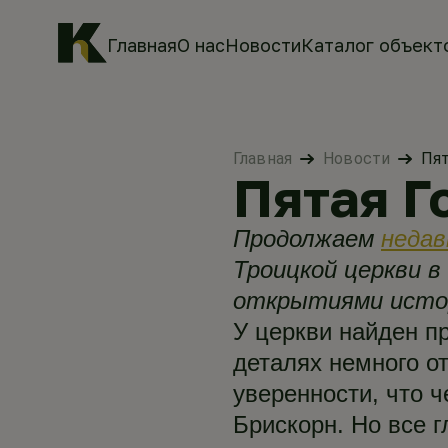
Главная
О нас
Новости
Каталог объект
Главная
Новости
Пят
Пятая Г
Продолжаем
неда
Троицкой церкви 
открытиями истор
У церкви найден п
деталях немного от
уверенности, что 
Брискорн. Но все г