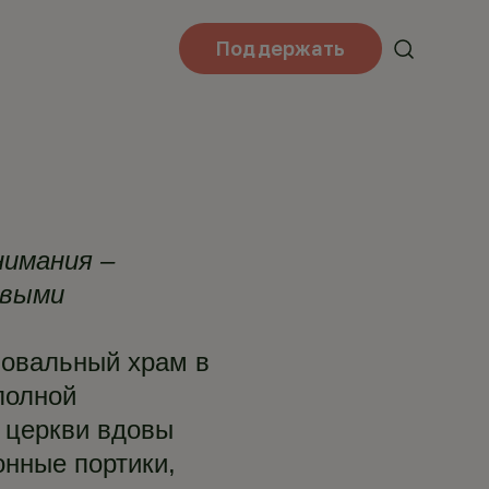
Поддержать
нимания –
овыми
 овальный храм в
полной
 церкви вдовы
онные портики,