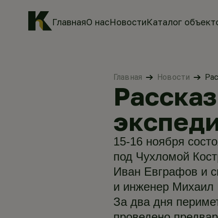
Главная
О нас
Новости
Каталог объект
Главная
Новости
Рас
Рассказ
экспеди
15-16 ноября сост
под Чухломой Кост
Иван Евграфов и с
и инженер Михаил 
За два дня периме
проведено предвар