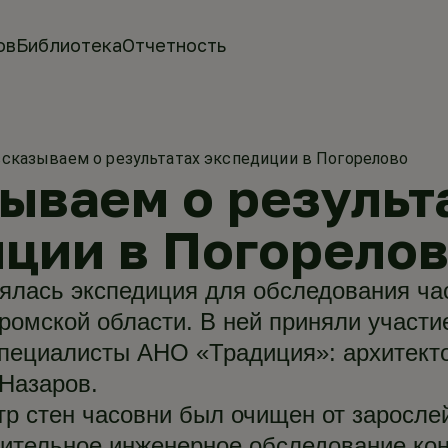
ов
Библиотека
Отчетность
сказываем о результатах экспедиции в Погорелово
ываем о результ
ции в Погорело
оялась экспедиция для обследования ча
ромской области. В ней приняли участи
пециалисты АНО «Традиция»: архитект
Назаров.
тр стен часовни был очищен от зарослей
ительное инженерное обследование кон