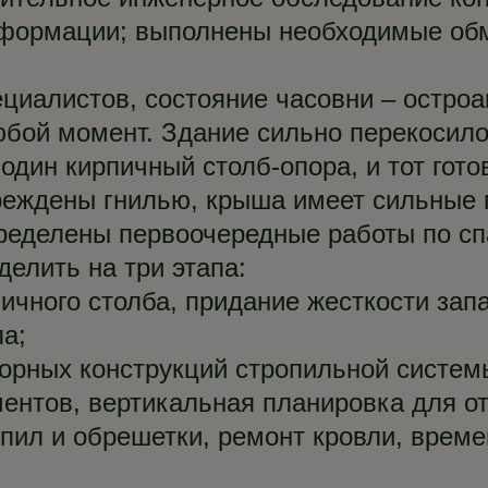
формации; выполнены необходимые об
иалистов, состояние часовни – остроав
юбой момент. Здание сильно перекосило
один кирпичный столб-опора, и тот гото
реждены гнилью, крыша имеет сильные 
еделены первоочередные работы по сп
елить на три этапа:
ичного столба, придание жесткости зап
ла;
орных конструкций стропильной систем
ентов, вертикальная планировка для от
пил и обрешетки, ремонт кровли, време