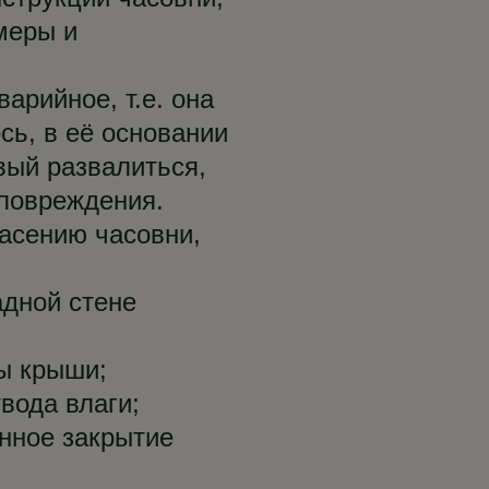
меры и
арийное, т.е. она
сь, в её основании
вый развалиться,
повреждения.
асению часовни,
адной стене
ы крыши;
вода влаги;
нное закрытие