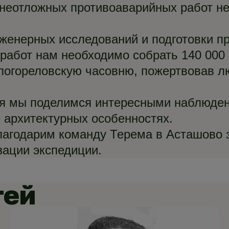
неотложных противоаварийных работ н
женерных исследований и подготовки п
работ нам необходимо собрать 140 000 
погореловскую часовню, пожертвовав 
я мы поделимся интересными наблюде
е архитектурных особенностях.
благодарим команду Терема в Асташово 
зации экспедиции.
тей