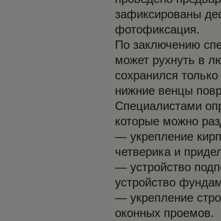
зафиксированы де
фотофиксация.
По заключению спец
может рухнуть в л
сохранился только 
нижние венцы пов
Специалистами опр
которые можно разд
— укрепление кирп
четверика и приде
— устройство подп
устройство фундам
— укрепление стро
оконных проемов.