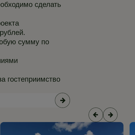
еобходимо сделать
роекта
рублей.
любую сумму по
ниями
за гостеприимство