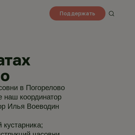
Поддержать
атах
во
совни в Погорелово
е наш координатор
ор Илья Воеводин
 кустарника;
струкций часовни,