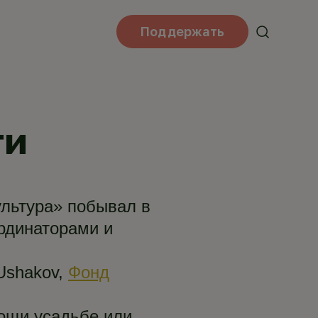
Поддержать
ти
ультура» побывал в
ординаторами и
Ushakov,
Фонд
ощи усадьбе или