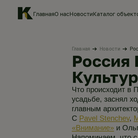
Главная
О нас
Новости
Каталог объект
Главная
Новости
Рос
Россия 
Культу
Что происходит в 
усадьбе, заснял хо
главным архитекто
С
Pavel Stenchev
,
М
«Внимание»
и Ольг
Напоминаем, что с