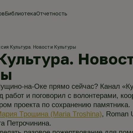
ов
Библиотека
Отчетность
сия Культура. Новости Культуры
Культура. Новос
ры
Пущино-на-Оке прямо сейчас? Канал «К
д работ и поговорил с волонтерами, ко
ром проекта по сохранению памятника.
ария Трошина (Maria Troshina)
, Roman 
а Петрочинина.
делать разовое пожертвование для пом