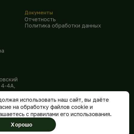
Документы
Отчетность
Политика обработки данных
ра
овский
 4-4А,
.ru
олжая использовать наш сайт, вы даёте
асие на обработку файлов cookie и
ашаетесь с правилами его использования.
Хорошо
Сделано в