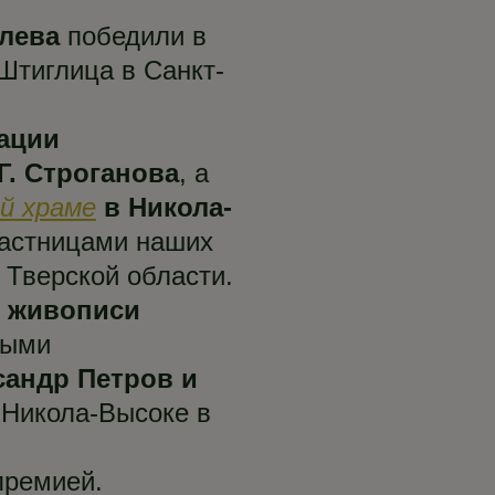
лева
победили в
Штиглица в Санкт-
ации
. Строганова
, а
й храме
в Никола-
частницами наших
 Тверской области.
й живописи
ными
сандр Петров и
 Никола-Высоке в
премией.