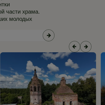
нтки
ой части храма.
ших молодых