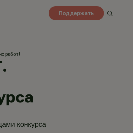
Поддержать
их работ!
.
урса
цами конкурса