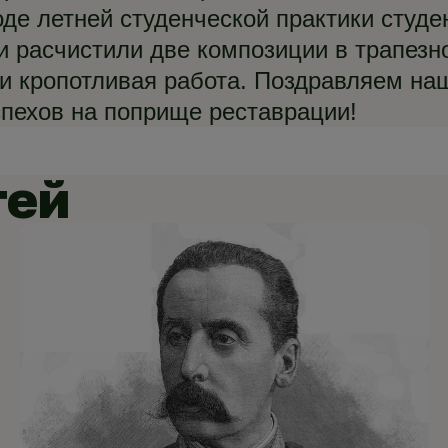
оде летней студенческой практики студе
и расчистили две композиции в трапезн
и кропотливая работа. Поздравляем на
спехов на поприще реставрации!
тей