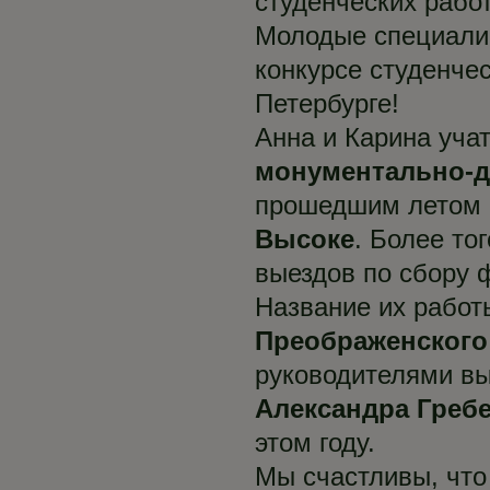
студенческих рабо
Молодые специали
конкурсе студенче
Петербурге!
Анна и Карина уча
монументально-д
прошедшим летом
Высоке
. Более то
выездов по сбору 
Название их работ
Преображенского
руководителями в
Александра Греб
этом году.
Мы счастливы, что