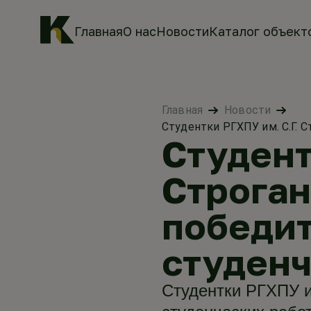
Главная
О нас
Новости
Каталог объект
Главная
Новости
Студентки РГХПУ им. С.Г. 
Студент
Строган
победи
студенч
Студентки РГХПУ и