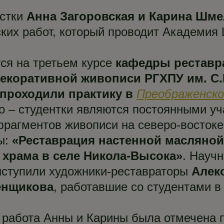
т
стки
Анна Загоровская и Карина Шме
ских работ, который проводит Академия 
тся на третьем курсе
кафедры реставр
екоративной живописи РГХПУ им. С.Г
проходили практику в
Преображенско
го – студентки являются постоянными у
фрагментов живописи на северо-востоке
ы:
«Реставрация настенной масляно
 храма в селе Никола-Высока»
. Науч
ыступили художники-реставраторы
Алек
енщикова
, работавшие со студентами в
 работа Анны и Карины была отмечена 