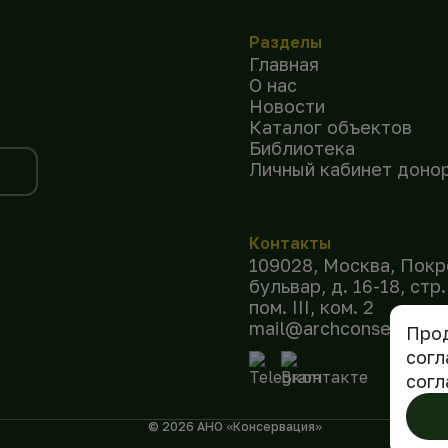
Разделы
Главная
О нас
Новости
Каталог объектов
Библиотека
Личный кабинет доно
Контакты
109028, Москва, Покр
бульвар, д. 16-18, стр.
пом. III, ком. 2
mail@archconservation
Прод
согл
согл
©
2026
АНО «Консервация»