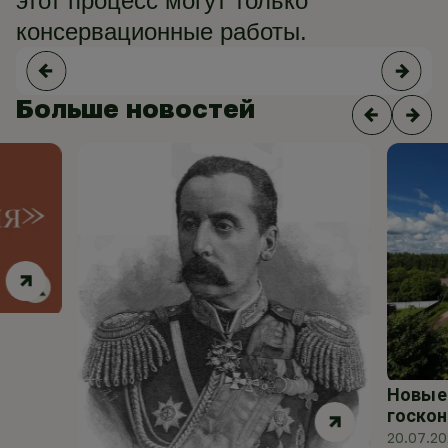
этот процесс могут только
консервационные работы.
Больше новостей
Новые 
госкон
20.07.2