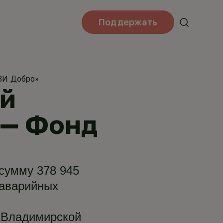
Поддержать
ВИ Добро»
ый
 — Фонд
сумму 378 945
оаварийных
л Владимирской