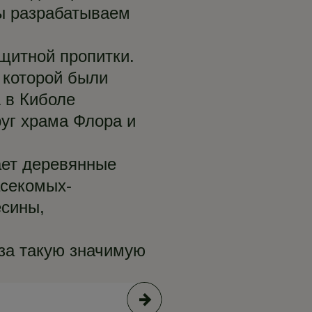
мы разрабатываем
ащитной пропитки.
 которой были
 в Киболе
руг храма Флора и
ает деревянные
асекомых-
есины,
за такую значимую