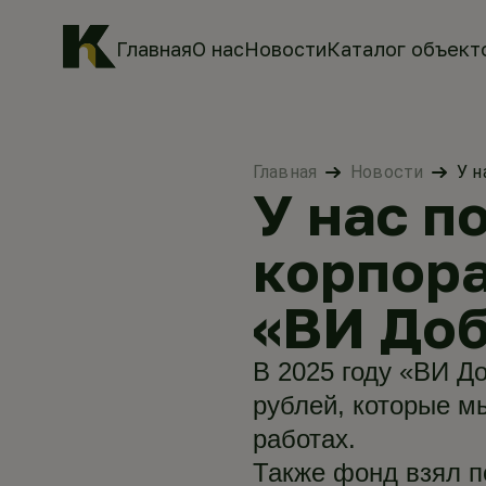
Главная
О нас
Новости
Каталог объект
Главная
Новости
У н
У нас п
корпора
«ВИ До
В 2025 году «ВИ Д
рублей, которые м
работах.
Также фонд взял п