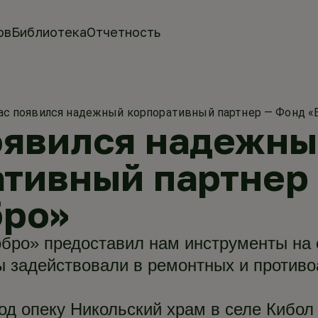
ов
Библиотека
Отчетность
ас появился надежный корпоративный партнер — Фонд «
оявился надежн
тивный партнер
бро»
обро» предоставил нам инструменты на 
ы задействовали в ремонтных и против
од опеку Никольский храм в селе Кибо