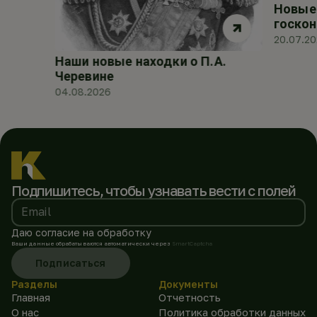
Новые 
госкон
20.07.2
Наши новые находки о П.А.
Черевине
04.08.2026
Подпишитесь, чтобы
узнавать вести с полей
Email
Даю согласие на обработку
Ваши данные обрабатываются автоматически через
SmartCaptcha
Подписаться
Разделы
Документы
Главная
Отчетность
О нас
Политика обработки данных