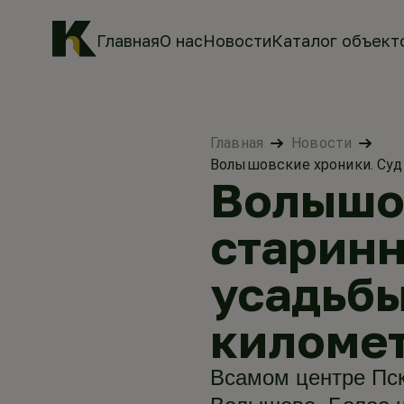
Главная
О нас
Новости
Каталог объект
Главная
Новости
Волышовские хроники. Суд
Волышов
старинн
усадьбы
километ
Всамом центре Пск