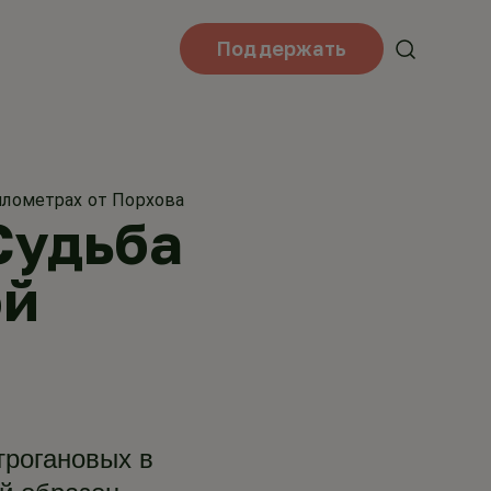
Поддержать
илометрах от Порхова
Судьба
ой
трогановых в