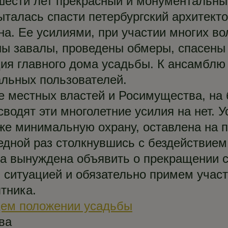
шести лет прекрасный и монументальны
ыталась спасти петербургский архитект
а. Ее усилиями, при участии многих во
ны завалы, проведены обмеры, спасены
ция главного дома усадьбы. К ансамблю
льных пользователей.
 местных властей и Росимущества, на 
сводят эти многолетние усилия на нет. У
же минимальную охрану, оставлена на п
едной раз столкнувшись с бездействием
а вынуждена объявить о прекращении 
 ситуацией и обязательно примем участ
тника.
щем положении усадьбы
ва