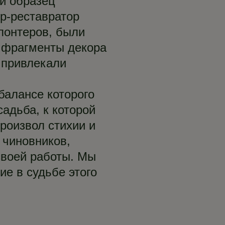
й образец
ор-реставратор
лонтеров, были
 фрагменты декора
 привлекали
балансе которого
садьба, к которой
роизвол стихии и
 чиновников,
своей работы. Мы
ие в судьбе этого