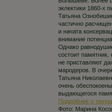
Волышеве. Более 
эклектики 1860-х п
Татьяна Ознобишин
частично расчище
и начата консерва
внимание потенциа
Однако равнодушие
состоит памятник, 
не приставляют да
мародеров. В очер
Татьяна Николаевн
очень обеспокоены
выдающегося памя
Подробнее о теку
Фото: Марина Косо