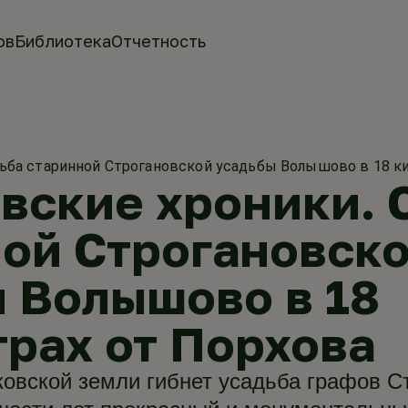
ов
Библиотека
Отчетность
ьба старинной Строгановской усадьбы Волышово в 18 к
ские хроники. 
ой Строгановск
 Волышово в 18
рах от Порхова
овской земли гибнет усадьба графов С