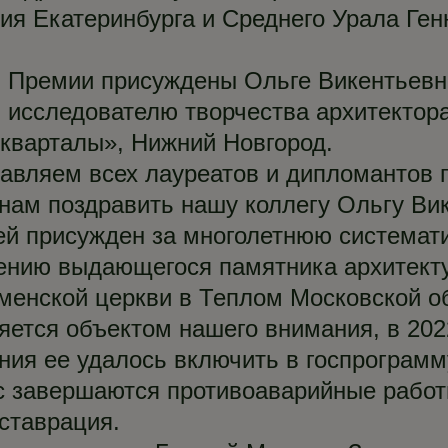
дия Екатеринбурга и Среднего Урала Ге
 Премии присуждены Ольге Викентьевне
, исследователю творчества архитектор
кварталы», Нижний Новгород.
авляем всех лауреатов и дипломантов 
нам поздравить нашу коллегу Ольгу Ви
ей присужден за многолетнюю системат
ению выдающегося памятника архитекту
менской церкви в Теплом Московской о
яется объектом нашего внимания, в 202
ения ее удалось включить в госпрограм
с завершаются противоаварийные работ
еставрация.