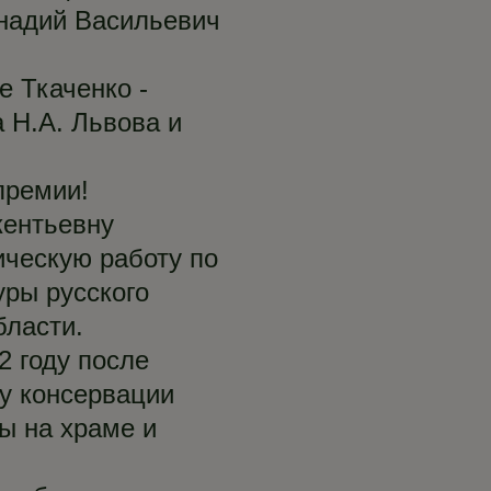
ннадий Васильевич
 Ткаченко -
а Н.А. Львова и
премии!
кентьевну
ическую работу по
ры русского
бласти.
2 году после
му консервации
ы на храме и