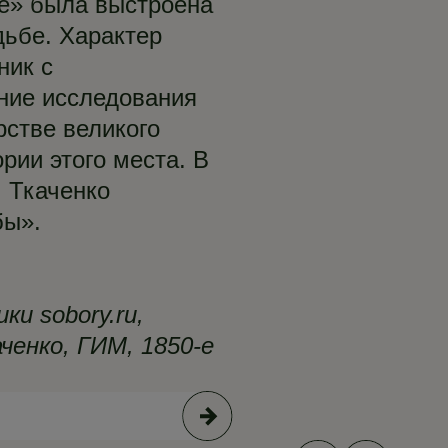
е» была выстроена
дьбе. Характер
ник с
ние исследования
рстве великого
рии этого места. В
. Ткаченко
бы».
и sobory.ru,
ченко, ГИМ, 1850-е