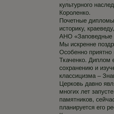
культурного насле
Короленко.
Почетные дипломы
историку, краеведу
АНО «Заповедные 
Мы искренне поздр
Особенно приятно 
Ткаченко. Диплом 
сохранению и изуч
классицизма – Зна
Церковь давно явл
многих лет запуст
памятников, сейча
планируется его р