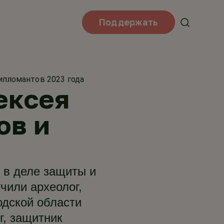
Поддержать
ипломантов 2023 года
ексея
ов и
 в деле защиты и
чили археолог,
одской области
г, защитник