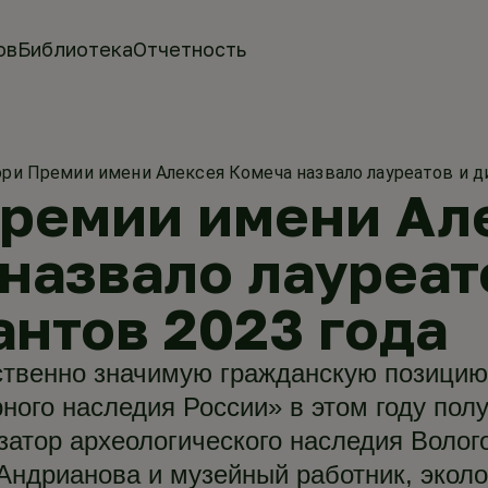
ов
Библиотека
Отчетность
и Премии имени Алексея Комеча назвало лауреатов и д
ремии имени Ал
назвало лауреат
нтов 2023 года
твенно значимую гражданскую позицию
ного наследия России» в этом году полу
изатор археологического наследия Волог
Андрианова и музейный работник, эколо