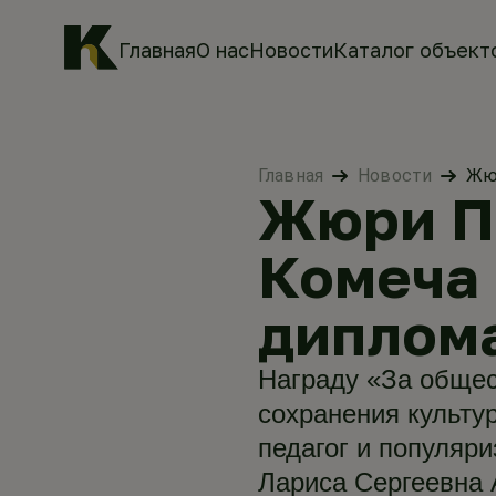
Главная
О нас
Новости
Каталог объект
Главная
Новости
Жюр
Жюри П
Комеча 
диплома
Награду «За общес
сохранения культур
педагог и популяр
Лариса Сергеевна 