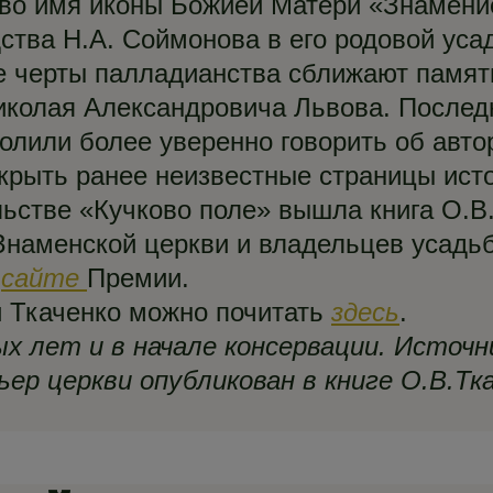
 во имя иконы Божией Матери «Знамени
дства Н.А. Соймонова в его родовой уса
е черты палладианства сближают памят
колая Александровича Львова. Послед
олили более уверенно говорить об авто
ткрыть ранее неизвестные страницы исто
льстве «Кучково поле» вышла книга О.В
Знаменской церкви и владельцев усадь
а
сайте
Премии.
 Ткаченко можно почитать
здесь
.
х лет и в начале консервации. Источник
ьер церкви опубликован в книге О.В.Тка