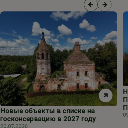
Н
П
П
Новые объекты в списке на
0
госконсервацию в 2027 году
20.07.2026