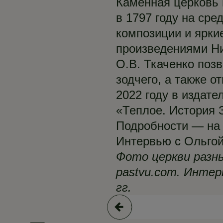
Каменная церковь
в 1797 году на сре
композиции и ярки
произведениями Ни
О.В. Ткаченко позв
зодчего, а также о
2022 году в издате
«Теплое. История 
Подробности — н
Интервью с Ольгой
Фото церкви разны
pastvu.com. Интер
гг.