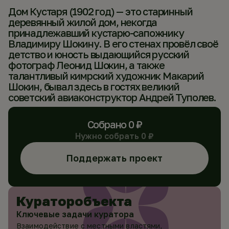
Дом Кустаря (1902 год) — это старинный
деревянный жилой дом, некогда
принадлежавший кустарю-сапожнику
Владимиру Шокину. В его стенах провёл своё
детство и юность выдающийся русский
фотограф Леонид Шокин, а также
талантливый кимрский художник Макарий
Шокин, бывал здесь в гостях великий
советский авиаконструктор Андрей Туполев.
Собрано
0
₽
Нужно собрать
0
₽
Поддержать проект
Куратор
объекта
Ключевые задачи куратора
Взаимодействие с местными властями,