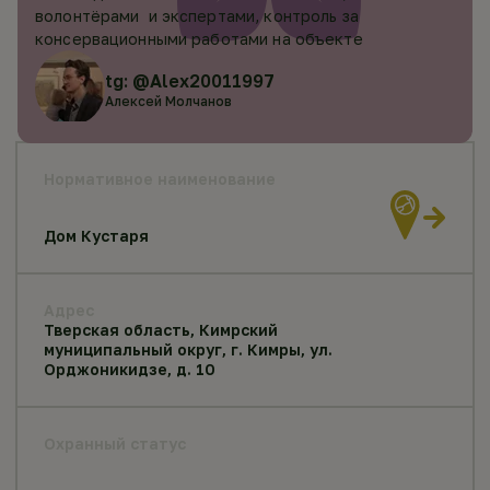
волонтёрами и экспертами, контроль за
консервационными работами на объекте
tg: @Alex20011997
Алексей Молчанов
Нормативное наименование
Дом Кустаря
Адрес
Тверская область, Кимрский
муниципальный округ, г. Кимры, ул.
Орджоникидзе, д. 10
Охранный статус