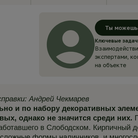
Ты можешь 
Ключевые задач
Взаимодействи
экспертами, к
на объекте
правки: Андрей Чекмарев
но и по набору декоративных элеме
х, однако не значится среди них.
П
работавшего в Слободском. Кирпичный 
 сложные формы наличников, и многосло