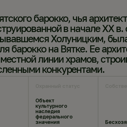
ятского барокко, чья архитек
струированной в начале ХХ в.
азывавшемся Холуницким, был
я барокко на Вятке. Ее архит
местной линии храмов, стро
сленными конкурентами.
Охранный статус
Собстве
Объект
культурного
наследия
федерального
значения
Бесхоз