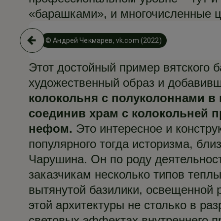
«барашками», и многочисленные ц
© Андрей Чекмарев, vk.com (2022)
Этот достойный пример вятского 
художественный образ и добавив
колокольня с полуколоннами в в
соединив храм с колокольней
нефом.
Это интересное и констру
популярного тогда историзма, близ
Чарушина. Он по роду деятельност
заказчикам несколько типов тепл
вытянутой базилики, освещенной 
этой архитектуры не столько в ра
световых эффектах внутреннего п