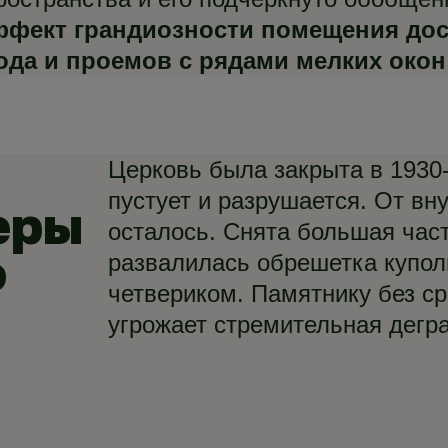
ффект грандиозности помещения дост
да и проемов с рядами мелких окон
Церковь была закрыта в 1930-х
пустует и разрушается. От вн
еры
осталось. Снята большая част
ю
развалилась обрешетка купол
четвериком. Памятнику без с
угрожает стремительная дегр