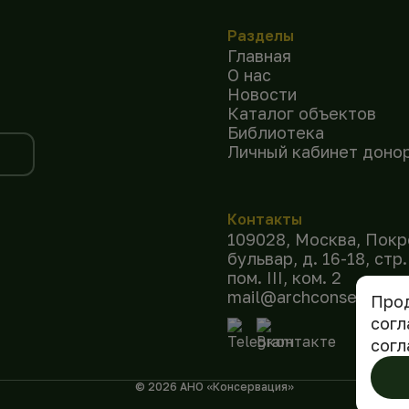
Разделы
Главная
О нас
Новости
Каталог объектов
Библиотека
Личный кабинет доно
Контакты
109028, Москва, Покр
бульвар, д. 16-18, стр.
пом. III, ком. 2
mail@archconservation
Прод
согл
согл
©
2026
АНО «Консервация»