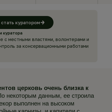
стать куратором
и куратора
е с местными властями, волонтерами и
онтроль за консервационными работами
нтов церковь очень близка к
о некоторым данным, ее строила
декор выполнен на высоком
йные карнизы, и капители с