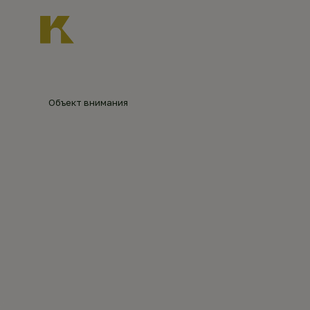
Главная
О нас
Новости
Каталог объект
Главная
Каталог объектов
Ильинская церк
Объект внимания
ИЛЬИНС
©
Андрей
Чекмарев
(2022)
ИЛЬИНС