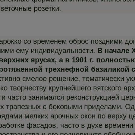
веточные розетки.
барокко со временем оброс поздними до
шими ему индивидуальности.
В начале 
ерхних ярусах, а в 1901 г. полност
 протяженной трехнефной базилико
ктивно смелое решение, тематически у
ко творчеству крупнейшего вятского арх
и часто занимался реконструкцией церк
ых трапезных с боковыми приделами. О
рядами мелких арочных окон по верху ц
зработке фасадов, часто в духе времени
ространства и его подчеркнуто обобще