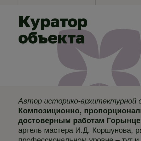
Куратор
объекта
Автор историко-архитектурной с
Композиционно, пропорциональ
достоверным работам Горынцевы
артель мастера И.Д. Коршунова, 
профессиональном уровне – тут и