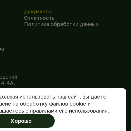
Документы
Отчетность
Политика обработки данных
ра
овский
 4-4А,
.ru
олжая использовать наш сайт, вы даёте
асие на обработку файлов cookie и
ашаетесь с правилами его использования.
Хорошо
Сделано в