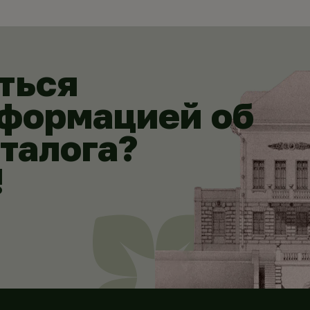
ться
нформацией об
аталога?
!