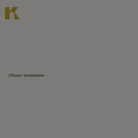
Главная
Каталог объектов
Храмовый комплекс в Бурегах
©
МОР
ПЕХ8
79
Объект внимания
(sobo
ХРАМОВЫЙ КОМПЛЕКС
ry.ru)
В БУРЕГАХ