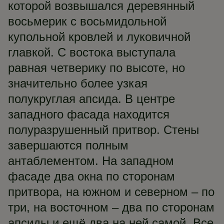
которой возвышался деревянный
восьмерик с восьмидольной
купольной кровлей и луковичной
главкой. С востока выступала
равная четверику по высоте, но
значительно более узкая
полукруглая апсида. В центре
западного фасада находится
полуразрушенный притвор. Стены
завершаются полным
антаблементом. На западном
фасаде два окна по сторонам
притвора, на южном и северном – по
три, на восточном – два по сторонам
апсиды и ещё два на ней самой. Все