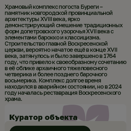
Храмовый комплекс погоста Буреги –
памятник новгородской провинциальной
архитектуры XVIII века, ярко
демонстрирующий смешение традиционных
форм допетровского узорочья XVII века с
элементами барокко и классицизма.
Строительство главной Воскресенской
церкви, вероятно начатое ещё в конце XVII
века, затянулось и было завершено в 1764
году, что привело к своеобразному сочетанию
в её облике архаичного тяжеловесного
четверика и более позднего барочного
восьмерика. Комплекс долгое время
находился в аварийном состоянии, но в 2024
году началась реставрация Воскресенского
храма.
Куратор объекта