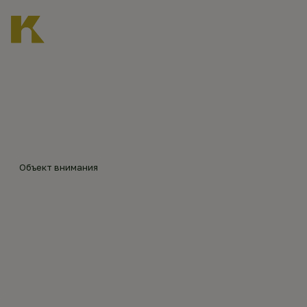
Главная
Каталог объектов
Храмовый комплекс в Светикове
©
Анна
Коро
б
Объект внимания
ХРАМОВЫЙ КОМПЛЕКС
В СВЕТИКОВЕ