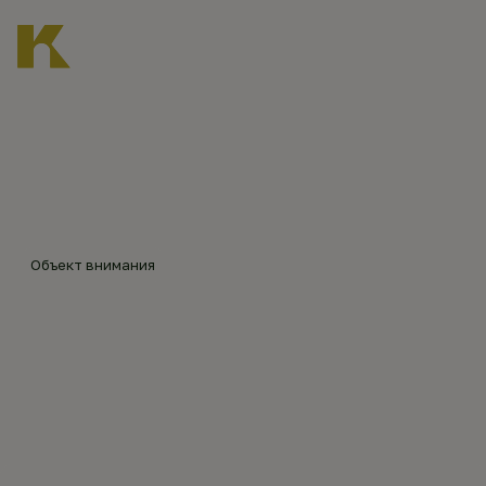
Главная
Каталог объектов
Храмовый комплекс в Обезове
©
А.Бел
ов,
2024
Объект внимания
ХРАМОВЫЙ КОМПЛЕКС
В ОБЕЗОВЕ