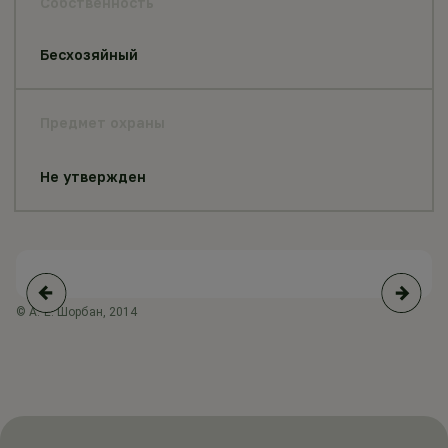
Собственность
Бесхозяйный
Предмет охраны
Не утвержден
© А. Е. Шорбан, 2014
© 